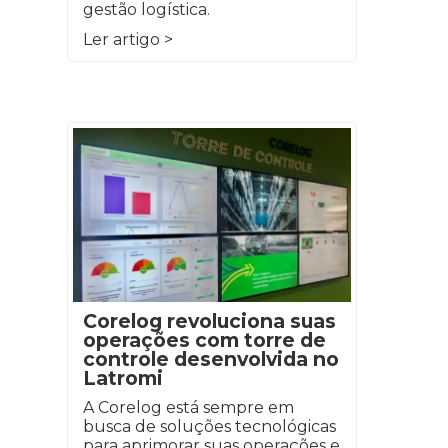
gestão logística.
Ler artigo >
Corelog revoluciona suas
operações com torre de
controle desenvolvida no
Latromi
A Corelog está sempre em
busca de soluções tecnológicas
para aprimorar suas operações e