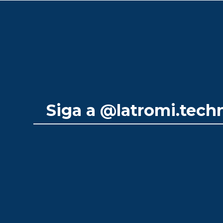
Siga a
@latromi.tech
