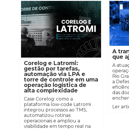
A tra
que a
Corelog e Latromi:
A atua
gestão por tarefas,
operaçã
automação via LPA e
Rio Gr
torre de controle em uma
a Defes
operação logística de
eficiênc
alta complexidade
das do
enchen
Case Corelog: como a
plataforma low-code Latromi
Ler art
integrou processos ao TMS,
automatizou rotinas
operacionais e ampliou a
visibilidade em tempo real na