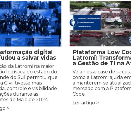
nsformação digital
Plataforma Low Co
judou a salvar vidas
Latromi: Transfor
a Gestão de TI na A
ção da Latromi na maior
o logística do estado do
Veja nesse case de suces
ande do Sul permitiu que
como a Latromi ajuda e
a Cívil tivesse mais
a manterem-se atualizad
ia, controle e visibilidade
mercado com a Platafo
ações durante as
Code.
tes de Maio de 2024
Ler artigo >
igo >