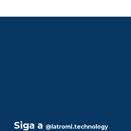
Siga a
@latromi.technology
