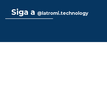
Siga a
@latromi.technology
