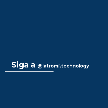
Siga a
@latromi.technology
