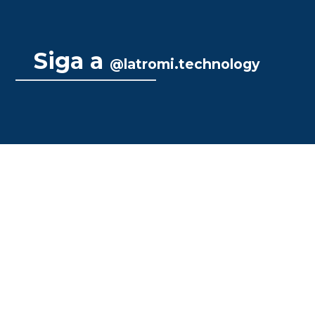
Siga a
@latromi.technology
