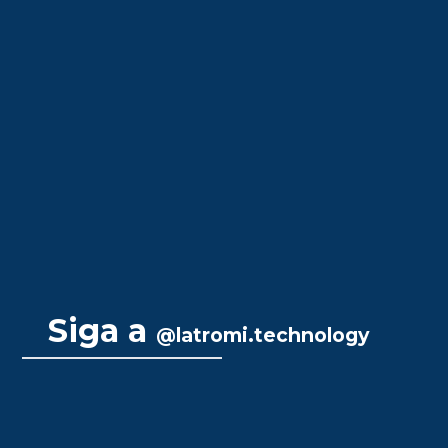
Siga a
@latromi.technology
