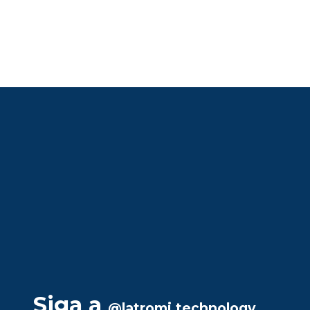
Siga a
@latromi.technology
