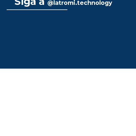
Siga a
@latromi.technology
