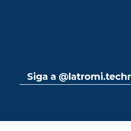
Siga a
@latromi.tech
