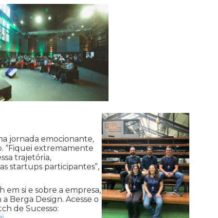
ma jornada emocionante,
. “Fiquei extremamente
sa trajetória,
 startups participantes”,
h em si e sobre a empresa,
m a Berga Design. Acesse o
tch de Sucesso:
i