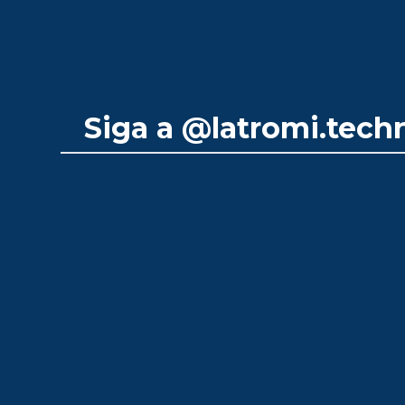
Siga a
@latromi.tech
